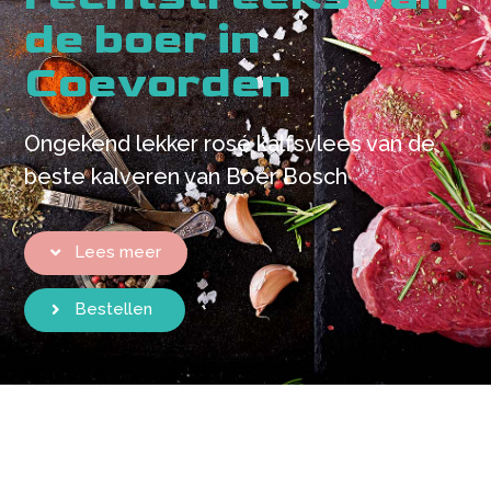
de boer in
Coevorden
Ongekend lekker rosé kalfsvlees van de
beste kalveren van Boer Bosch
Lees meer
Bestellen