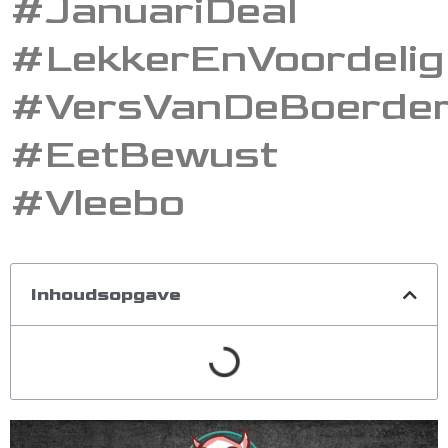
#JanuariDeal
#LekkerEnVoordelig
#VersVanDeBoerder
#EetBewust
#Vleebo
Inhoudsopgave