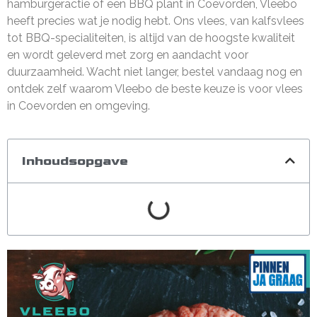
hamburgeractie of een BBQ plant in Coevorden, Vleebo
heeft precies wat je nodig hebt. Ons vlees, van kalfsvlees
tot BBQ-specialiteiten, is altijd van de hoogste kwaliteit
en wordt geleverd met zorg en aandacht voor
duurzaamheid. Wacht niet langer, bestel vandaag nog en
ontdek zelf waarom Vleebo de beste keuze is voor vlees
in Coevorden en omgeving.
Inhoudsopgave