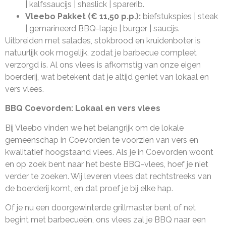
| kalfssaucijs | shaslick | sparerib.
Vleebo Pakket (€ 11,50 p.p.):
biefstukspies | steak
| gemarineerd BBQ-lapje | burger | saucijs.
Uitbreiden met salades, stokbrood en kruidenboter is
natuurlijk ook mogelijk, zodat je barbecue compleet
verzorgd is. Al ons vlees is afkomstig van onze eigen
boerderij, wat betekent dat je altijd geniet van lokaal en
vers vlees.
BBQ Coevorden: Lokaal en vers vlees
Bij Vleebo vinden we het belangrijk om de lokale
gemeenschap in Coevorden te voorzien van vers en
kwalitatief hoogstaand vlees. Als je in Coevorden woont
en op zoek bent naar het beste BBQ-vlees, hoef je niet
verder te zoeken. Wij leveren vlees dat rechtstreeks van
de boerderij komt, en dat proef je bij elke hap.
Of je nu een doorgewinterde grillmaster bent of net
begint met barbecueën, ons vlees zal je BBQ naar een