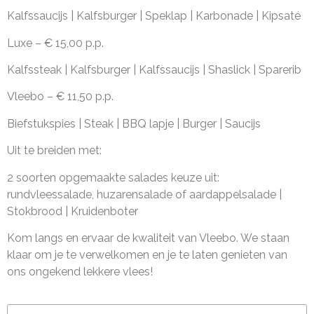
Kalfssaucijs | Kalfsburger | Speklap | Karbonade | Kipsaté
Luxe – € 15,00 p.p.
Kalfssteak | Kalfsburger | Kalfssaucijs | Shaslick | Sparerib
Vleebo – € 11,50 p.p.
Biefstukspies | Steak | BBQ lapje | Burger | Saucijs
Uit te breiden met:
2 soorten opgemaakte salades keuze uit:
rundvleessalade, huzarensalade of aardappelsalade |
Stokbrood | Kruidenboter
Kom langs en ervaar de kwaliteit van Vleebo. We staan
klaar om je te verwelkomen en je te laten genieten van
ons ongekend lekkere vlees!